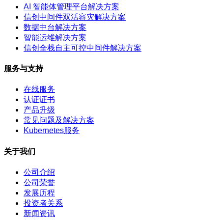
AI 智能体管理平台解决方案
信创中间件双活容灾解决方案
数据中台解决方案
智能运维解决方案
信创全栈自主可控中间件解决方案
服务与支持
在线服务
认证证书
产品升级
常见问题及解决方案
Kubernetes服务
关于我们
公司介绍
公司荣誉
发展历程
投资者关系
新闻资讯