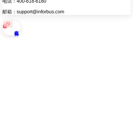
电话：400-618-6180
邮箱：support@inforbus.com
在线服务