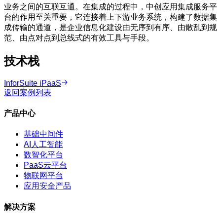
业务之间的互联互通。在集成的过程中，中创应用集成服务平
台的作用至关重要，它连接着上下游业务系统，构建了数据集
成传输的通道，是企业信息化建设由无序到有序、由散乱到规
范、由点对点到总线式的有效工具与手段。
技术栈
InforSuite iPaaS
返回案例列表
产品中心
基础中间件
AI人工智能
数智化平台
PaaS云平台
物联网平台
应用安全产品
解决方案