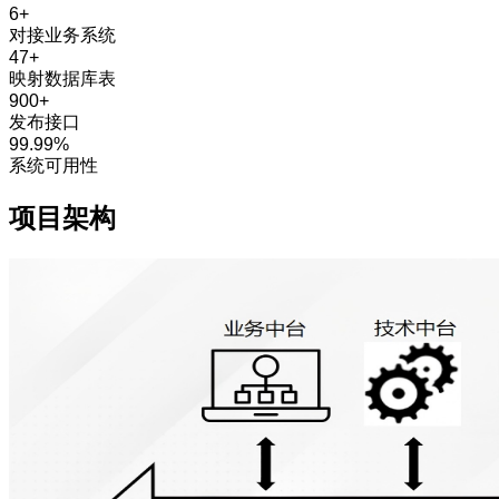
6+
对接业务系统
47+
映射数据库表
900+
发布接口
99.99%
系统可用性
项目架构